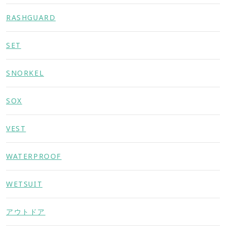
RASHGUARD
SET
SNORKEL
SOX
VEST
WATERPROOF
WETSUIT
アウトドア