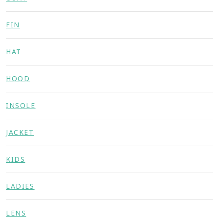
FIN
HAT
HOOD
INSOLE
JACKET
KIDS
LADIES
LENS