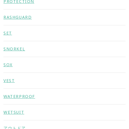
PROTECTION
RASHGUARD
SET
SNORKEL
SOX
VEST
WATERPROOF
WETSUIT
アウトドア