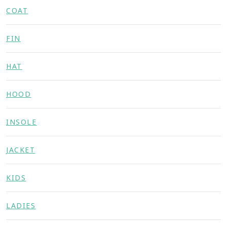
COAT
FIN
HAT
HOOD
INSOLE
JACKET
KIDS
LADIES