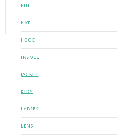
FIN
HAT
HOOD
INSOLE
JACKET
KIDS
LADIES
LENS