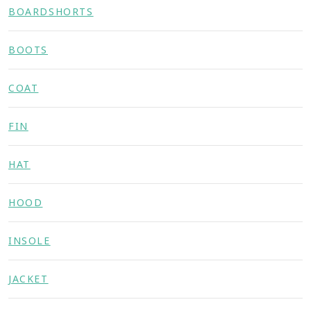
BOARDSHORTS
BOOTS
COAT
FIN
HAT
HOOD
INSOLE
JACKET