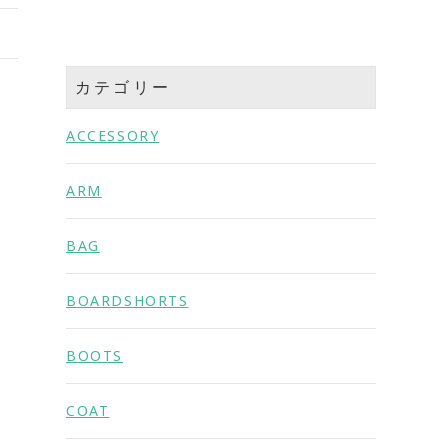
カテゴリー
ACCESSORY
ARM
BAG
BOARDSHORTS
BOOTS
COAT