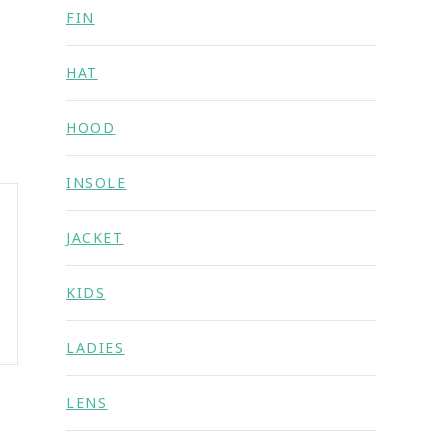
FIN
HAT
HOOD
INSOLE
JACKET
KIDS
LADIES
LENS