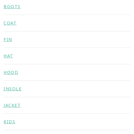
BOOTS
COAT
FIN
HAT
HOOD
INSOLE
JACKET
KIDS