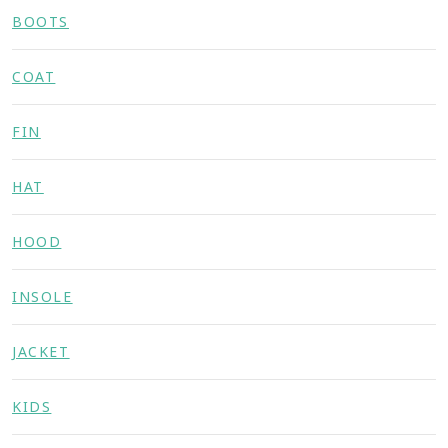
BOOTS
COAT
FIN
HAT
HOOD
INSOLE
JACKET
KIDS