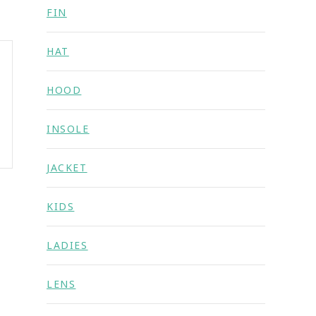
FIN
HAT
HOOD
INSOLE
JACKET
KIDS
LADIES
LENS