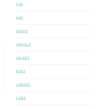
FIN
HAT
HOOD
INSOLE
JACKET
KIDS
LADIES
LENS