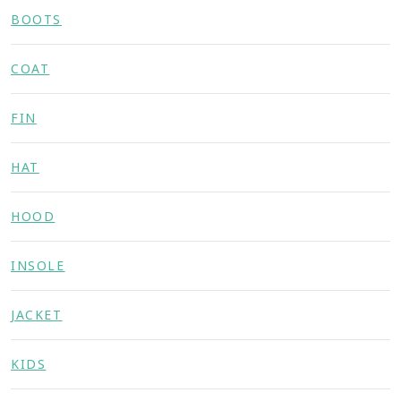
BOOTS
COAT
FIN
HAT
HOOD
INSOLE
JACKET
KIDS