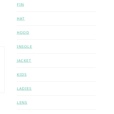
FIN
HAT
HOOD
INSOLE
JACKET
KIDS
LADIES
LENS