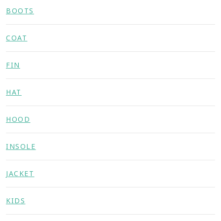
BOOTS
COAT
FIN
HAT
HOOD
INSOLE
JACKET
KIDS